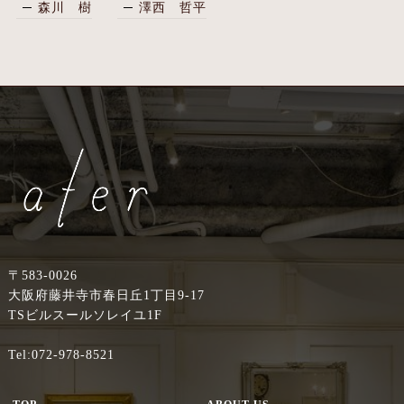
森川 樹
澤西 哲平
〒583-0026
大阪府藤井寺市春日丘1丁目9-17
TSビルスールソレイユ1F
Tel:072-978-8521