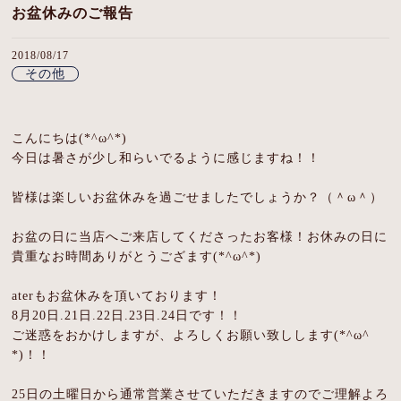
お盆休みのご報告
RECOMMENDATION
2018/08/17
TROUBLE
その他
頭皮の乾燥・かゆみ
こんにちは(*^ω^*)
パサつき・髪の広がり
今日は暑さが少し和らいでるように感じますね！！
白髪が気になる方
皆様は楽しいお盆休みを過ごせましたでしょうか？（＾ω＾）
抜け毛・薄毛
お盆の日に当店へご来店してくださったお客様！お休みの日に
貴重なお時間ありがとうござます(*^ω^*)
COUPON
aterもお盆休みを頂いております！
PRODUCT
8月20日.21日.22日.23日.24日です！！
ご迷惑をおかけしますが、よろしくお願い致しします(*^ω^
STYLE GALLERY
*)！！
CUSTOMER VOICE
25日の土曜日から通常営業させていただきますのでご理解よろ