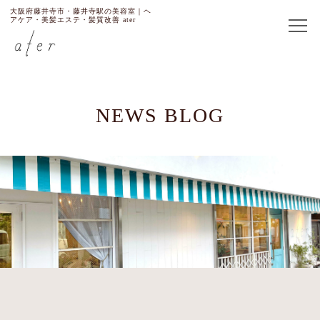
大阪府藤井寺市・藤井寺駅の美容室｜ヘ
アケア・美髪エステ・髪質改善 ater
NEWS BLOG
TOP
SHOP/PRICE
Ater
Rutea Color
ABOUT US
STAFF
MEMBERS ONLY