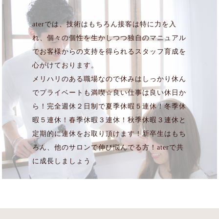
RECOMMENDATION
aterでは、技術はもちろん接客は特に力を入
TROUBLE
れ、個々の個性を生かしつつ独自のマニュアル
でお客様からの支持を得られるスタッフ育成を
頭皮の乾燥・かゆみ
心がけております。
メリハリのある職場なので休みはしっかり休ん
パサつき・髪の広がり
でプライベートも満喫☆良い仕事は良い休日か
白髪が気になる方
ら！完全週休２日制で夏季休暇５連休！冬季休
暇５連休！春季休暇３連休！秋季休暇３連休と
抜け毛・薄毛
定期的に連休をお取り頂けます！新卒生はもち
ろん、他のサロンで伸び悩んでる方！aterで共
COUPON
に成長しましょう
PRODUCT
STYLE GALLERY
CUSTOMER VOICE