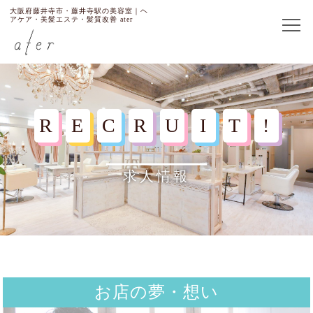
大阪府藤井寺市・藤井寺駅の美容室｜ヘ
アケア・美髪エステ・髪質改善 ater
TOP
R
E
C
R
U
I
T
!
SHOP/PRICE
求人情報
Ater
Rutea Color
ABOUT US
STAFF
お店の夢・想い
MEMBERS ONLY